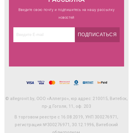
Введите свою почту и подпишитесь на нашу рассылку
новостей
ПОДПИСАТЬСЯ
© allegrovit.by, ООО «Аллегро», юр.адрес: 210015, Витебск,
пр-д Гоголя, 11, оф. 203
В торговом реестре с 16.08.2019, УНП 300276971,
регистрация №300276971, 30.12.1996, Витебский
облисполком.